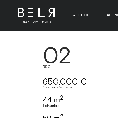
ACCUEIL
GALERI
02
RDC
650.000 €
* Hors frais d'acquisition
2
44 m
1 chambre
2